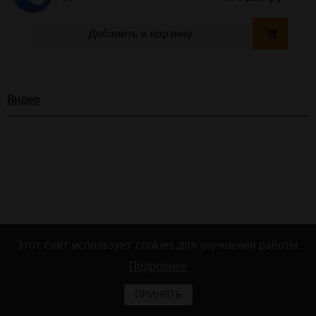
Добавить в корзину
Видео
Этот сайт использует cookies для улучшения работы.
Подробнее
Тест на акустику в офисном помещении
ПРИНЯТЬ
ДО и ПОСЛЕ монтажа потолочных и стеновых панелей Ecophon