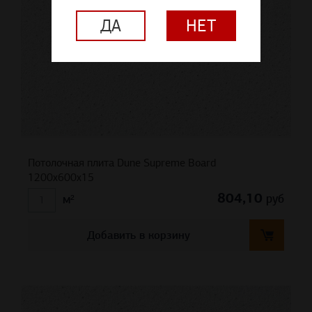
ДА
НЕТ
Потолочная плита Dune Supreme Board
1200x600x15
804,10
руб
м²
Добавить в корзину