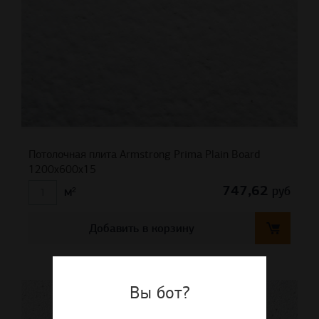
Потолочная плита Armstrong Prima Plain Board
1200x600x15
747,62
руб
м²
Добавить в корзину
Вы бот?