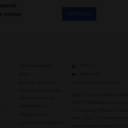
ьности
х данных
Проектирование
YouTube
Видео
Вконтакте
Акции от «К.Центр» -
info@comfort-center.com
строительные товары
ОБЩЕСТВО С ОГРАНИЧЕННО
для коммерческой
ОТВЕТСТВЕННОСТЬЮ "К.ЦЕНТ
недвижимости
йт
ул. Советская 18Б, БЦ Эскваер
Сделать расчет
этаж, офис 140 Нижний Новг
Согласие на обработку
Нижегородская область 6030