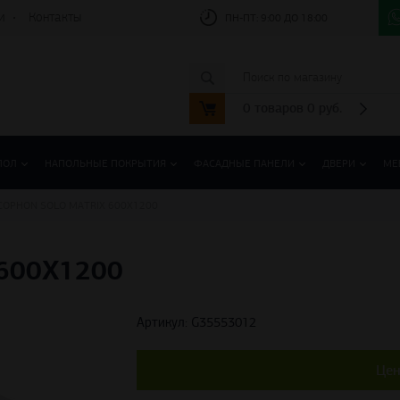
и
Контакты
ПН-ПТ:
9:00 ДО 18:00
0
товаров
0
руб.
ПОЛ
НАПОЛЬНЫЕ ПОКРЫТИЯ
ФАСАДНЫЕ ПАНЕЛИ
ДВЕРИ
МЕ
COPHON SOLO MATRIX 600X1200
600X1200
Артикул: G35553012
Цен