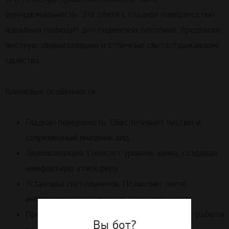
функциональность. Эта плита с гладкой поверхностью
идеально подходит для подвесных потолков, предлагая
высокую звукоизоляцию и отличные светоотражающие
свойства.
Ключевые особенности:
Гладкая поверхность: Обеспечивает чистый и
современный внешний вид.
Звукоизоляция: Снижает уровень шума, создавая
комфортную атмосферу.
Установка светильников: Позволяет легко
интегрировать различные типы освещения.
Простота монтажа и демонтажа: Упрощает работы
Вы бот?