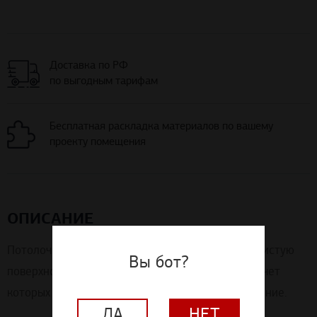
Доставка по РФ
по выгодным тарифам
Бесплатная раскладка материалов по вашему
проекту помещения
ОПИСАНИЕ
Потолочная плита Дюна Макс Борд имеет зернистую
Вы бот?
поверхность с частыми микроотверстиями, за счет
которых обеспечивается хорошее звукопоглощение.
ДА
НЕТ