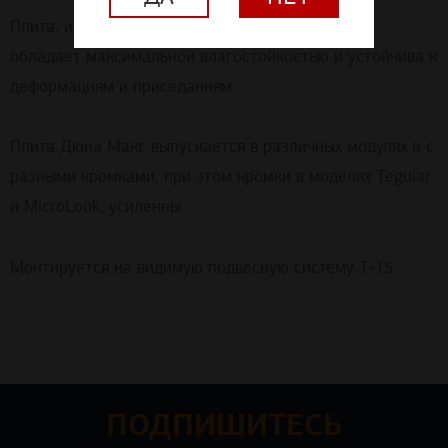
Плита, изготовлена по новейшим технологиям и
обладает максимальной влагостойкостью и устойчива к
деформациям и приседаниям.
Плита Дюна Макс выпускается в различных модулях и с
разными кромками, при этом кромки в моделях Tegular
и MicroLook, усиленны.
Монтируется на видимую подвесную систему Т-15.
ПОДПИШИТЕСЬ