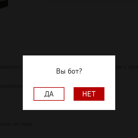
верхностью Cortega - мелкие проколы в сочетании с чер
Вы бот?
аловолокнистая).
ДА
НЕТ
есной системы.