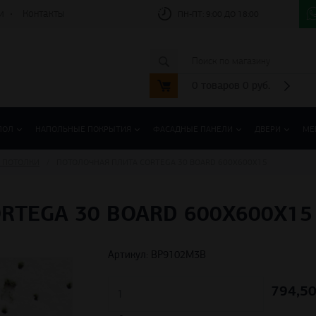
и
Контакты
ПН-ПТ:
9:00 ДО 18:00
0
товаров
0
руб.
ПОЛ
НАПОЛЬНЫЕ ПОКРЫТИЯ
ФАСАДНЫЕ ПАНЕЛИ
ДВЕРИ
МЕ
 ПОТОЛКИ
ПОТОЛОЧНАЯ ПЛИТА CORTEGA 30 BOARD 600Х600Х15
RTEGA 30 BOARD 600Х600Х15
Артикул: BP9102M3B
794,50
м²
Д
руб.