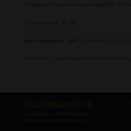
aw=0,55
Коэффициент звукопоглощения
. Плотн
34 Дб.
Звукоизоляция -
Класс горючести - КМ1
: малопасные, слабого
Применение: универсальный потолок Armstrong
ПОДПИШИТЕСЬ
на рассылку - новости, акции,
специальные предложения