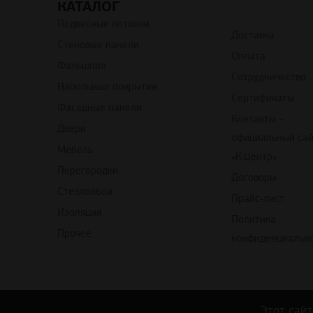
КАТАЛОГ
Подвесные потолки
Доставка
Стеновые панели
Оплата
Фальшпол
Сотрудничество
Напольные покрытия
Сертификаты
Фасадные панели
Контакты –
Двери
официальный са
Мебель
«К.Центр»
Перегородки
Договоры
Стеклообои
Прайс-лист
Изоляция
Политика
Прочее
конфиденциальн
Copyright © 
Этот сайт