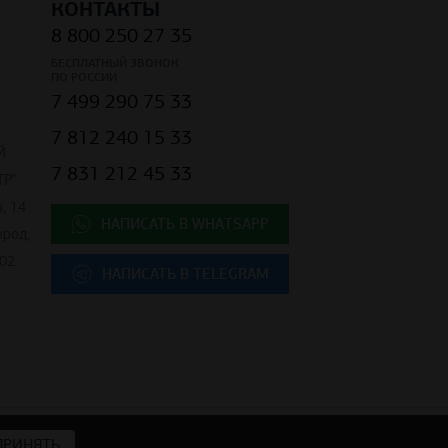
КОНТАКТЫ
8 800 250 27 35
БЕСПЛАТНЫЙ ЗВОНОК
ПО РОССИИ
7 499 290 75 33
7 812 240 15 33
Й
7 831 212 45 33
Р"
, 14
НАПИСАТЬ В WHATSAPP
ород,
02
НАПИСАТЬ В TELEGRAM
 недвижимости
ПРИНЯТЬ