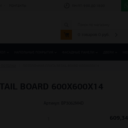
и
Контакты
ПН-ПТ:
9:00 ДО 18:00
0
товаров
0
руб.
ПОЛ
НАПОЛЬНЫЕ ПОКРЫТИЯ
ФАСАДНЫЕ ПАНЕЛИ
ДВЕРИ
МЕ
 ПОТОЛКИ
ПОТОЛОЧНАЯ ПЛИТА RETAIL BOARD 600X600X14
AIL BOARD 600X600X14
Артикул: BP3062M4D
609,3