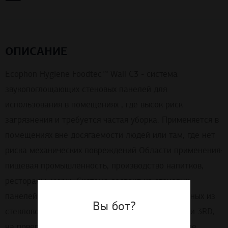
ОПИСАНИЕ
Ecophon Hygiene Foodtec™ Wall C3 - система
звукопоглощающих стеновых панелей для
использования в помещениях , где высок риск
загрязнения и требуется частая уборка. Применяется в
помещениях вне досягаемости людей или там, где нет
риска механических повреждений Области применения:
пищевая промышленность, производство напитков,
рестораны, кухни. Система состоит из стеновых
панелей Ecophon Hygiene Foodtec™, изготовленных из
Вы бот?
стекловолокна высокой плотности по технологии 3RD,
на поверхность с двух сторон нанесено покрытие