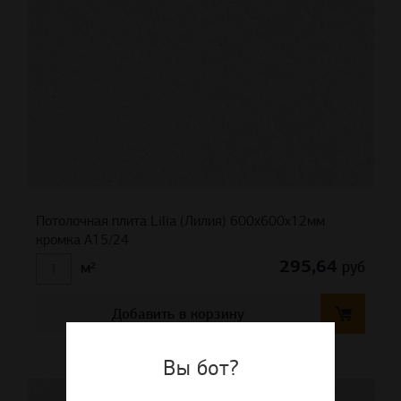
Потолочная плита Lilia (Лилия) 600x600x12мм
кромка A15/24
295,64
руб
м²
Добавить в корзину
Вы бот?