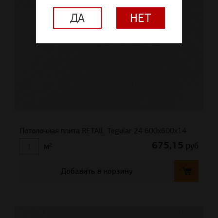
ДА
НЕТ
Потолочная плита RETAIL Tegular 24 600x600x14
675,15
руб
м²
Добавить в корзину