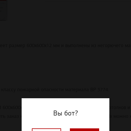
имеет размер 600х600х12 мм и выполнены из негорючего 
 классу пожарной опасности материала BP 3774.
 600x600x12 подходят для создания подвесных потолков и
Вы бот?
ть заказ на которые можно оптом и в розницу. Их можно 