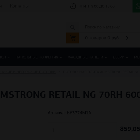
и
Контакты
ПН-ПТ:
9:00 ДО 18:00
0
товаров
0
руб.
ПОЛ
НАПОЛЬНЫЕ ПОКРЫТИЯ
ФАСАДНЫЕ ПАНЕЛИ
ДВЕРИ
МЕ
ТОЙКИЕ И НЕГОРЮЧИЕ ПОТОЛКИ
ПОТОЛОЧНАЯ ПЛИТА ARMSTRONG RETAIL NG
STRONG RETAIL NG 70RH 60
Артикул: BP3774M1A
859,05
м²
Д
руб.