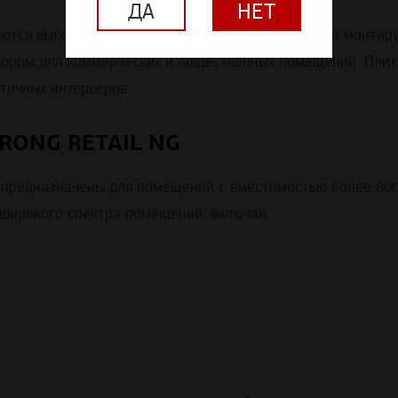
ДА
НЕТ
ются высоким качеством и долговечностью. Легко монтир
бором для коммерческих и общественных помещений. Плит
тичных интерьеров.
ONG RETAIL NG
G предназначены для помещений с вместимостью более 800
 широкого спектра помещений, включая: