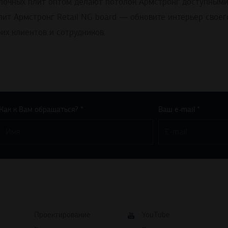
лочных плит оптом делают потолок Армстронг доступными 
ит Армстронг Retail NG board — обновите интерьер свое
их клиентов и сотрудников.
Как к Вам обращаться? *
Ваш e-mail *
Проектирование
YouTube