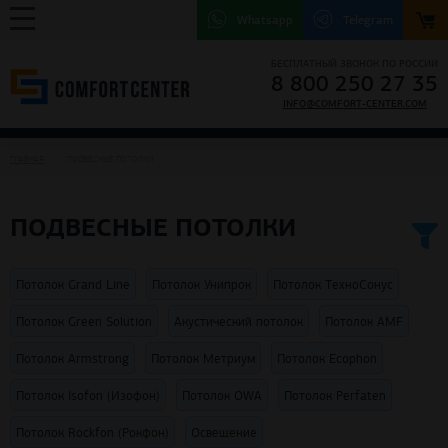
Whatsapp
Telegram
БЕСПЛАТНЫЙ ЗВОНОК ПО РОССИИ
8 800 250 27 35
INFO@COMFORT-CENTER.COM
ГЛАВНАЯ
ПОДВЕСНЫЕ ПОТОЛКИ
ПОДВЕСНЫЕ ПОТОЛКИ
Потолок Grand Line
Потолок Унипрок
Потолок ТехноCонус
Потолок Green Solution
Акустический потолок
Потолок AMF
Потолок Armstrong
Потолок Метриум
Потолок Ecophon
Потолок Isofon (Изофон)
Потолок OWA
Потолок Perfaten
Потолок Rockfon (Рокфон)
Освещение