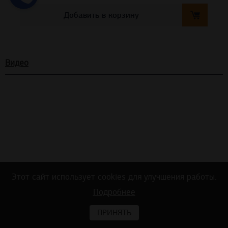
Добавить в корзину
Видео
Этот сайт использует cookies для улучшения работы.
Подробнее
Тест на акустику в офисном помещении
ПРИНЯТЬ
ДО и ПОСЛЕ монтажа потолочных и стеновых панелей Ecophon