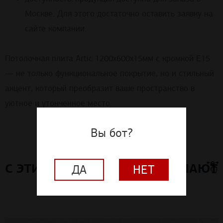
Москве. Для этого достаточно оставить заявку на
сайте компании.
Потолочная плита Artic 1200x600x15мм с кромкой E15
— не только функциональное покрытие, но и стильный
акцент, который преобразит ваше пространство в
уютное и утонченное место.
Вы бот?
С ЭТИМ МАТЕРИАЛОМ ПОКУПАЮТ
ДА
НЕТ