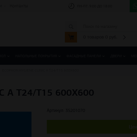
и
Контакты
ПН-ПТ:
9:00 ДО 18:00
0
товаров
0
руб.
ПОЛ
НАПОЛЬНЫЕ ПОКРЫТИЯ
ФАСАДНЫЕ ПАНЕЛИ
ДВЕРИ
МЕ
ECOPHON HYGIENE CLINIC А T24/T15 600Х600
C А T24/T15 600Х600
Артикул: 35201070
Цен