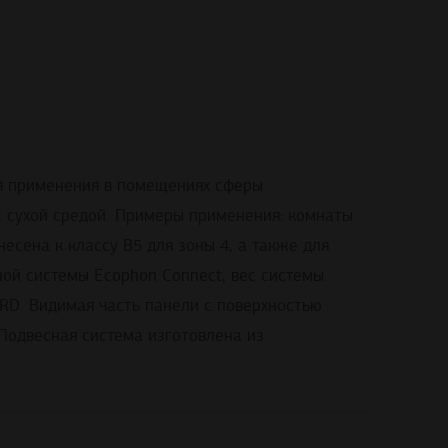
ля применения в помещениях сферы
 сухой средой. Примеры применения: комнаты
есена к классу В5 для зоны 4, а также для
сной системы Ecophon Connect, вес системы
3RD. Видимая часть панели с поверхностью
 Подвесная система изготовлена из