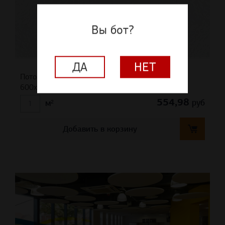
Вы бот?
ДА
НЕТ
Потолочная плита RETAIL Tegular 15 (Microlook)
600x600x14
554,98
руб
м²
Добавить в корзину