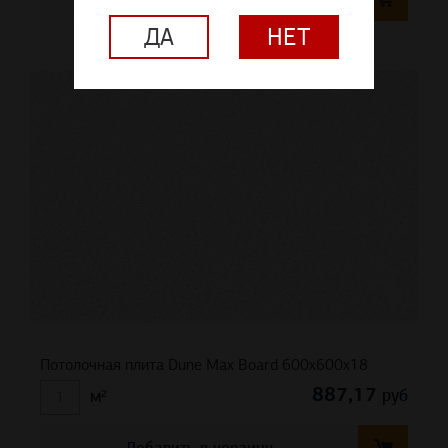
ДА
НЕТ
Потолочная плита Dune Max Board 600x600x18
887,17
руб
м²
Добавить в корзину