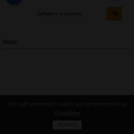
Добавить в корзину
Видео
Этот сайт использует cookies для улучшения работы.
Подробнее
Тест на акустику в офисном помещении
ПРИНЯТЬ
ДО и ПОСЛЕ монтажа потолочных и стеновых панелей Ecophon