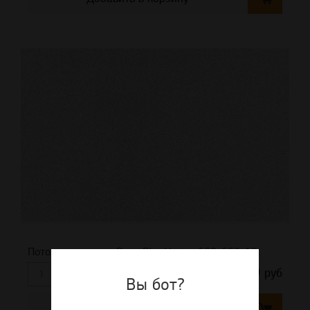
Потолочная плита Dune Plus Vector 600x600x19
1 276,19
руб
м²
Вы бот?
Добавить в корзину