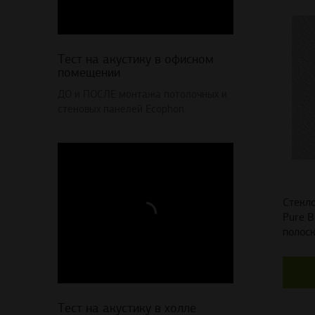
Тест на акустику в офисном
помещении
ДО и ПОСЛЕ монтажа потолочных и
стеновых панелей Ecophon
Стекло
Pure B
полоск
Тест на акустику в холле