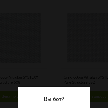
обои Vitrulan SYSTEXX
Стеклообои Vitrulan SYST
tructure 608
Pure Structure 532
Цена по запросу
Цена по запросу
Вы бот?