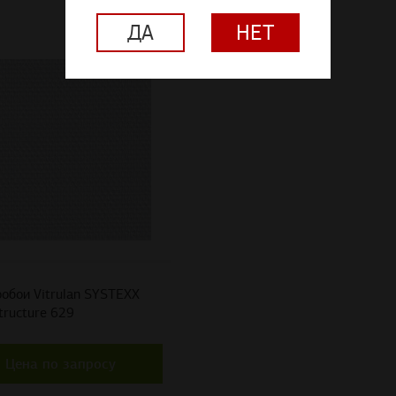
ДА
НЕТ
обои Vitrulan SYSTEXX
tructure 629
Цена по запросу