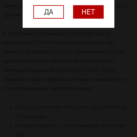
армирующими свойствами, устойчивы к царапинам и
ДА
НЕТ
трению, безопасны для здоровья.
В дополнение к огромному количеству фактур
коллекция SYSTEXX Pure также включает в себя
уникальный дизайн с печатью. Измельченный песок
нанесен на гладкое покрытие из стеклохолста с
помочью специальной технологии печати. Такое
покрытие создает эффекты, которые в зависимости от
угла света выглядят абсолютно иначе.
Просты в нанесении благодаря Aqua Technology
(стеклоткань)
Пожаростойкость - класс пожарной опасности
КМ-1