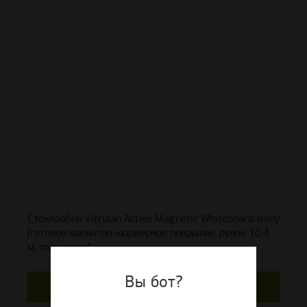
Стеклообои Vitrulan Active Magnetic Whiteboard shiny
[готовое магнитно-маркерное покрытие, рулон 10.4
м, глянцевое]
Вы бот?
Цена по запросу