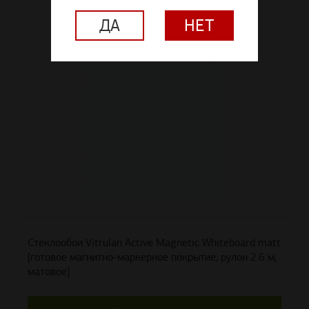
ДА
НЕТ
Стеклообои Vitrulan Active Magnetic Whiteboard matt
[готовое магнитно-маркерное покрытие, рулон 2.6 м,
матовое]