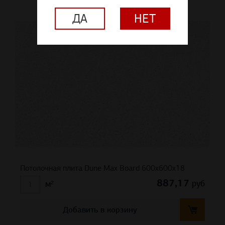
ДА
НЕТ
Потолочная плита Dune Max Board 600x600x18
887,17
руб
м²
Добавить в корзину