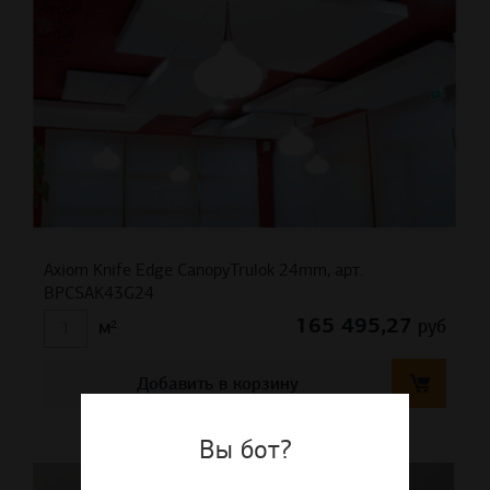
Axiom Knife Edge CanopyTrulok 24mm, арт.
BPCSAK43G24
165 495,27
руб
м²
Добавить в корзину
Вы бот?