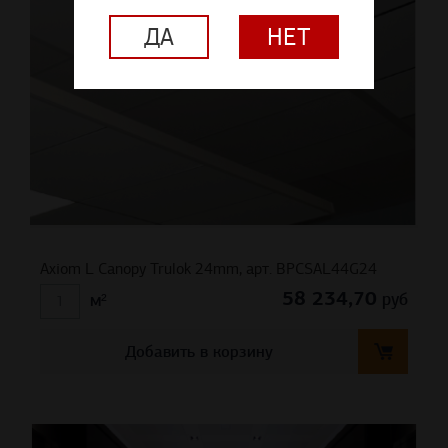
ДА
НЕТ
Axiom L Canopy Trulok 24mm, арт. BPCSAL44G24
58 234,70
руб
м²
Добавить в корзину