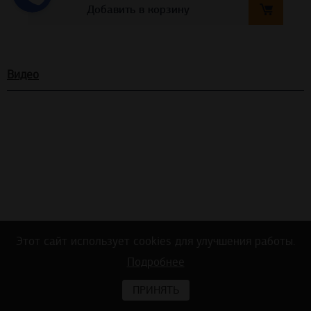
Добавить в корзину
Видео
Этот сайт использует cookies для улучшения работы.
Подробнее
Тест на акустику в офисном помещении
ДО и ПОСЛЕ монтажа потолочных и стеновых панелей Ecophon
ПРИНЯТЬ