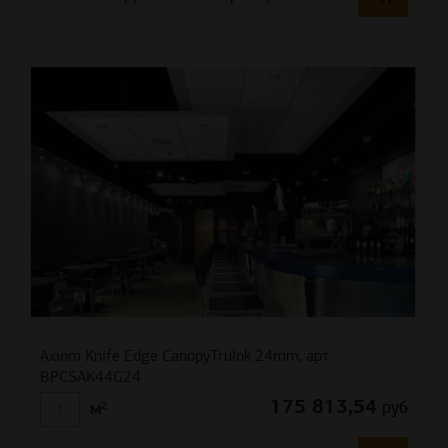
Axiom Knife Edge CanopyTrulok 24mm, арт.
BPCSAK44G24
175 813,54
руб
м²