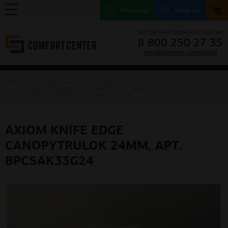
Whatsapp
Telegram
БЕСПЛАТНЫЙ ЗВОНОК ПО РОССИИ
8 800 250 27 35
INFO@COMFORT-CENTER.COM
ГЛАВНАЯ
ПОДВЕСНЫЕ ПОТОЛКИ
ARMSTRONG
МЕТАЛЛИЧЕСКИЕ ПОТОЛКИ АРМСТРОНГ (ARMSTRONG)
AXIOM
AXIOM KNIFE EDGE CANOPYTRULOK 24MM, АРТ. BPCSAK33G24
AXIOM KNIFE EDGE
CANOPYTRULOK 24MM, АРТ.
BPCSAK33G24