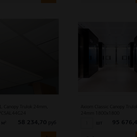
L Canopy Trulok 24mm,
Axiom Classic Canopy Trulo
BPCSAL44G24
24mm 1800х1800
58 234,70
95 676,
руб
м²
шт