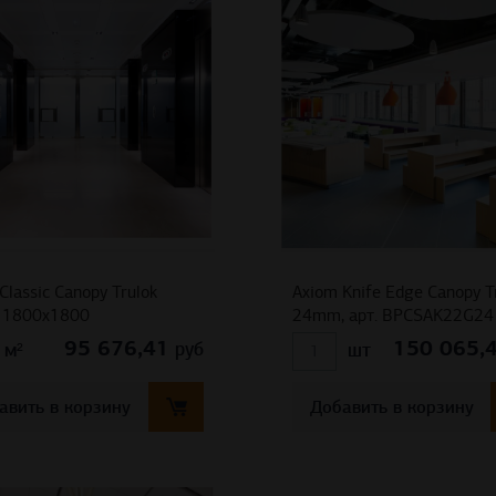
Classic Canopy Trulok
Axiom Knife Edge Canopy T
1800х1800
24mm, арт. BPCSAK22G24
95 676,41
150 065,
руб
м²
шт
авить в корзину
Добавить в корзину