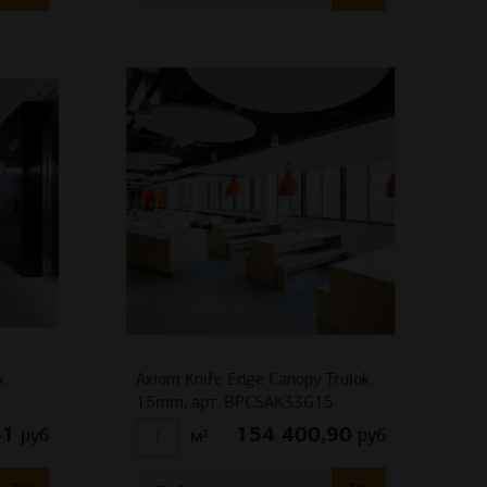
k
Axiom Knife Edge Canopy Trulok
15mm, арт. BPCSAK33G15
41
154 400,90
руб
руб
м²