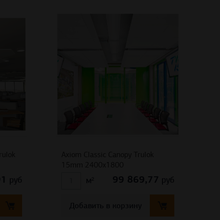
rulok
Axiom Classic Canopy Trulok
15mm 2400х1800
91
99 869,77
руб
руб
м²
Добавить в корзину