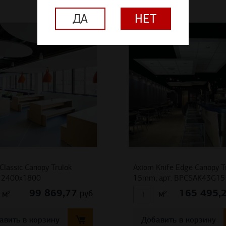
ДА
НЕТ
Classic Canopy Trulok
Axiom Knife Edge Canopy T
2400х1800
15mm, арт. BPCSAK43G15
99 869,77
165 495,
руб
м²
м²
авить в корзину
Добавить в корзину