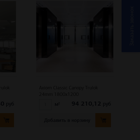
Заказать звонок
rulok
Axiom Classic Canopy Trulok
24mm 1800х1200
40
94 210,12
руб
руб
м²
Добавить в корзину