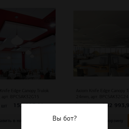
Knife Edge Canopy Trulok
Axiom Knife Edge Canopy T
 арт. BPCSAK32G15
24mm, арт. BPCSAK32G24
152 993,91
152 993,
руб
шт
м²
Вы бот?
авить в корзину
Добавить в корзину