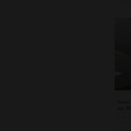
Axiom 
арт. 