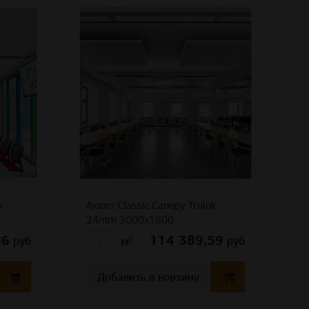
k
Axiom Classic Canopy Trulok
24mm 3000х1800
86
114 389,59
руб
руб
м²
Добавить в корзину