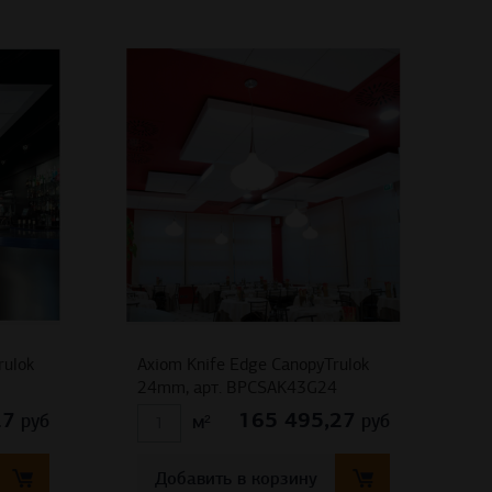
rulok
Axiom Knife Edge CanopyTrulok
24mm, арт. BPCSAK43G24
27
165 495,27
руб
руб
м²
Добавить в корзину