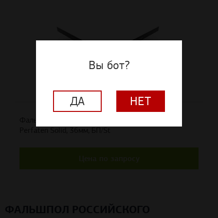
Вы бот?
ДА
НЕТ
Фальшпол панель российского производства
Perfaten Solid, 36мм, БП/St
Цена по запросу
ФАЛЬШПОЛ РОССИЙСКОГО