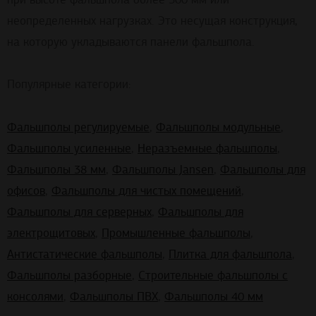
неопределенных нагрузках. Это несущая конструкция,
на которую укладываются панели фальшпола.
Популярные категории:
Фальшполы регулируемые
,
Фальшполы модульные
,
Фальшполы усиленные
,
Неразъемные фальшполы
,
Фальшполы 38 мм
,
Фальшполы Jansen
,
Фальшполы для
офисов
,
Фальшполы для чистых помещений
,
Фальшполы для серверных
,
Фальшполы для
электрощитовых
,
Промышленные фальшполы
,
Антистатические фальшполы
,
Плитка для фальшпола
,
Фальшполы разборные
,
Строительные фальшполы с
консолями
,
Фальшполы ПВХ
,
Фальшполы 40 мм