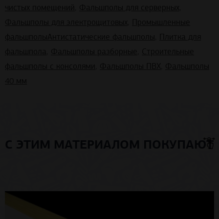
чистых помещений
,
Фальшполы для серверных
,
Фальшполы для электрощитовых
,
Промышленные
фальшполы
Антистатические фальшполы
,
Плитка для
фальшпола
,
Фальшполы разборные
,
Строительные
фальшполы с консолями
,
Фальшполы ПВХ
,
Фальшполы
40 мм
С ЭТИМ МАТЕРИАЛОМ ПОКУПАЮТ