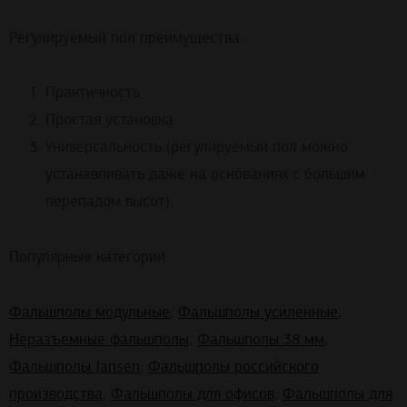
Регулируемый пол преимущества:
Практичность.
Простая установка
Универсальность (регулируемый пол можно
устанавливать даже на основаниях с большим
перепадом высот).
Популярные категории:
Фальшполы модульные
,
Фальшполы усиленные
,
Неразъемные фальшполы
,
Фальшполы 38 мм
,
Фальшполы Jansen
,
Фальшполы российского
производства
,
Фальшполы для офисов
,
Фальшполы для