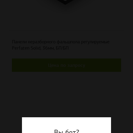
Панели неразборного фальшпола регулируемые
Perfaten Solid, 36мм, БП/БП
Цена по запросу
Вы бот?