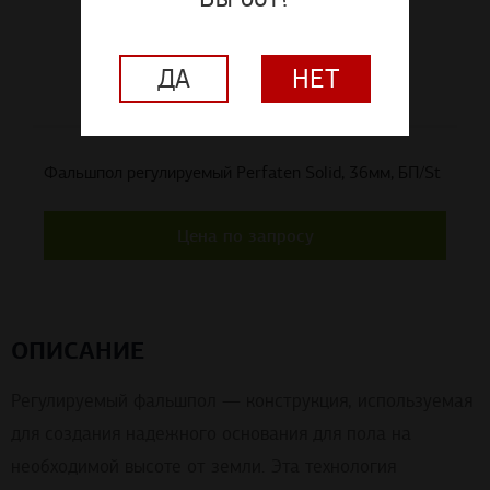
ДА
НЕТ
Фальшпол регулируемый Perfaten Solid, 36мм, БП/St
Цена по запросу
ОПИСАНИЕ
Регулируемый фальшпол — конструкция, используемая
для создания надежного основания для пола на
необходимой высоте от земли. Эта технология