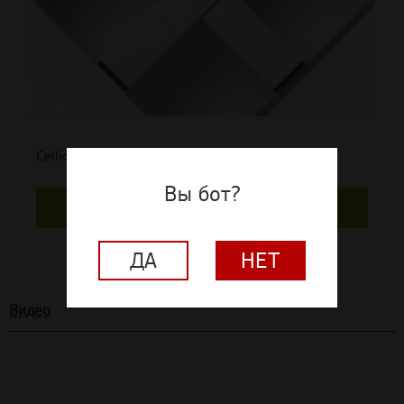
Cellio C64 — панель 75x75x37 мм, черный
Вы бот?
Цена по запросу
ДА
НЕТ
Видео