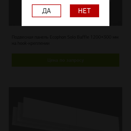
ДА
НЕТ
Подвесная панель Ecophon Solo Baffle 1200×300 мм
на hook-креплении
Цена по запросу