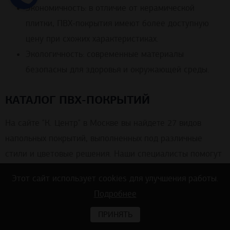
Экономичность: в отличие от керамической
плитки, ПВХ-покрытия имеют более доступную
цену при схожих характеристиках.
Экологичность: современные материалы
безопасны для здоровья и окружающей среды.
КАТАЛОГ ПВХ-ПОКРЫТИЙ
На сайте "К. Центр" в Москве вы найдете 27 видов
напольных покрытий, выполненных под различные
стили и цветовые решения. Наши специалисты помогут
сделать правильный выбор и дадут полезные советы по
Этот сайт использует cookies для улучшения работы.
укладке и уходу за плиткой.
Подробнее
ПРИНЯТЬ
Ознакомьтесь с нашим каталогом и выберите