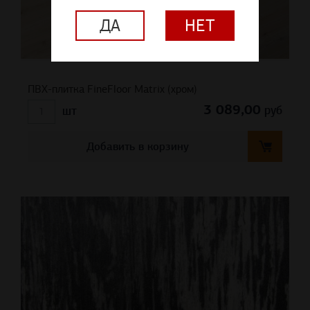
ДА
НЕТ
ПВХ-плитка FineFloor Matrix (хром)
3 089,00
руб
шт
Добавить в корзину