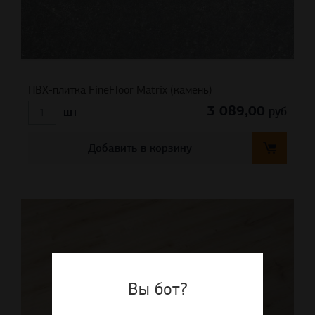
ПВХ-плитка FineFloor Matrix (камень)
3 089,00
руб
шт
Добавить в корзину
Вы бот?