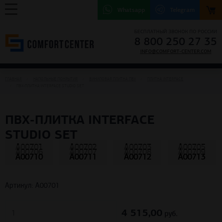
Whatsapp
Telegram
БЕСПЛАТНЫЙ ЗВОНОК ПО РОССИИ
8 800 250 27 35
INFO@COMFORT-CENTER.COM
ГЛАВНАЯ
НАПОЛЬНЫЕ ПОКРЫТИЯ
ВИНИЛОВАЯ ПЛИТКА ПВХ
ПЛИТКА INTERFACE
ПВХ-ПЛИТКА INTERFACE STUDIO SET
ПВХ-ПЛИТКА INTERFACE
STUDIO SET
A00701
A00702
A00703
A00705
A00706
A00707
A00708
A00709
A00710
A00711
A00712
A00713
Артикул: A00701
4 515,00
руб.