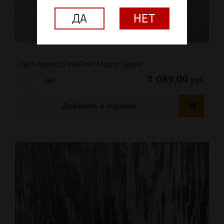
ДА
НЕТ
ПВХ-плитка FineFloor Matrix (хром)
3 089,00
руб
шт
Добавить в корзину