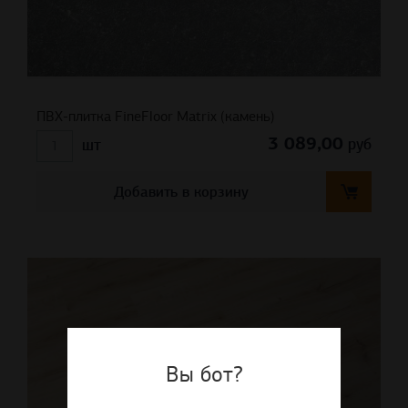
ПВХ-плитка FineFloor Matrix (камень)
3 089,00
руб
шт
Добавить в корзину
Вы бот?