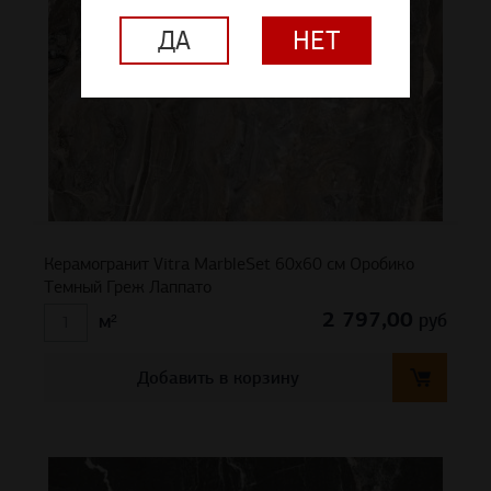
ДА
НЕТ
Керамогранит Vitra MarbleSet 60х60 см Оробико
Темный Греж Лаппато
2 797,00
руб
м²
Добавить в корзину