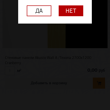
ДА
НЕТ
Стеновые панели Akusto Wall A /Texona 2700x1200
Cranberry
0,00
руб
м²
Добавить в корзину