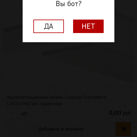
Вы бот?
ДА
НЕТ
Звукопоглощающая панель Ecophon Solo Matrix,
1200х1040 мм, подвесная
0,00
руб
шт
Добавить в корзину