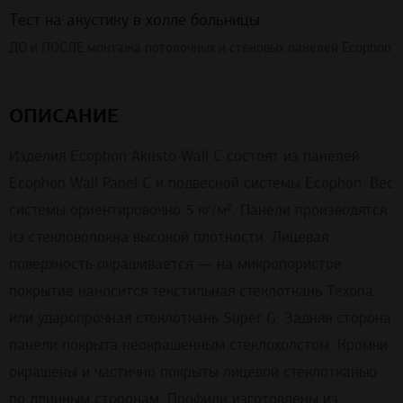
Тест на акустику в холле больницы
ДО и ПОСЛЕ монтажа потолочных и стеновых панелей Ecophon
ОПИСАНИЕ
Изделия Ecophon Akusto Wall C состоят из панелей
Ecophon Wall Panel С и подвесной системы Ecophon. Вес
системы ориентировочно 5 кг/м². Панели производятся
из стекловолокна высокой плотности. Лицевая
поверхность окрашивается — на микропористое
покрытие наносится текстильная стеклоткань Texona
или ударопрочная стеклоткань Super G. Задняя сторона
панели покрыта неокрашенным стеклохолстом. Кромки
окрашены и частично покрыты лицевой стеклотканью
по длинным сторонам. Профили изготовлены из