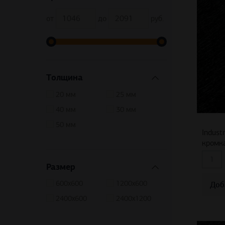
от
до
руб.
Толщина
20 мм
25 мм
40 мм
30 мм
50 мм
Indust
кромк
Размер
600х600
1200х600
Доб
2400х600
2400х1200