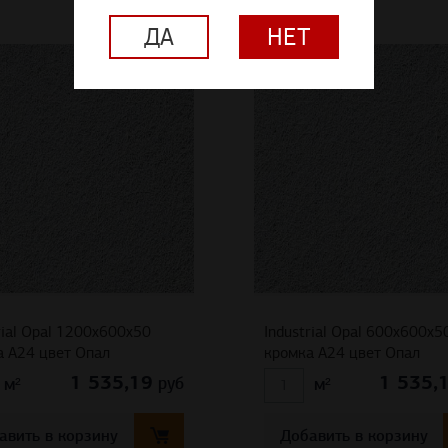
ДА
НЕТ
rial Opal 1200x600x50
Industrial Opal 600x600x5
а A24 цвет Опал
кромка A24 цвет Опал
1 535,19
1 535,
руб
м²
м²
авить в корзину
Добавить в корзину