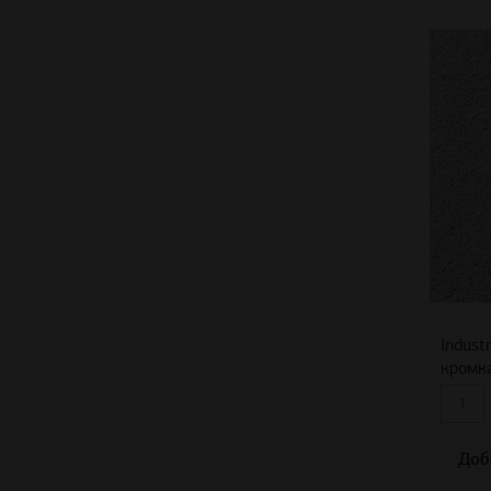
Indust
кромк
Доб