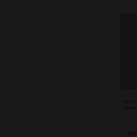
Indust
кромк
Доб