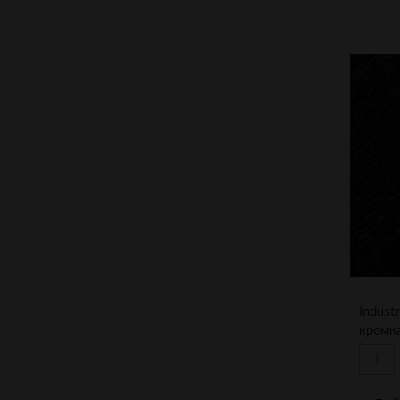
Indust
кромк