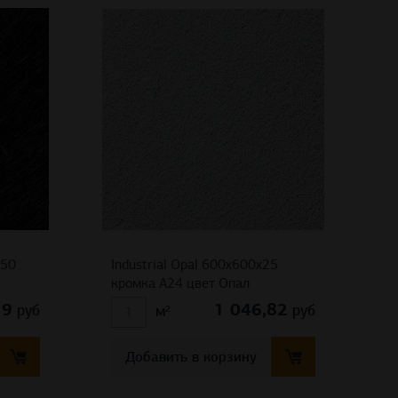
x50
Industrial Opal 600x600x25
кромка A24 цвет Опал
19
1 046,82
руб
руб
м²
Добавить в корзину