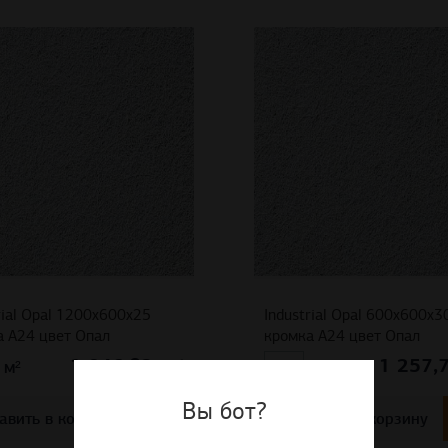
rial Opal 1200x600x25
Industrial Opal 600x600x3
а A24 цвет Опал
кромка A24 цвет Опал
1 046,82
1 257,
руб
м²
м²
Вы бот?
авить в корзину
Добавить в корзину