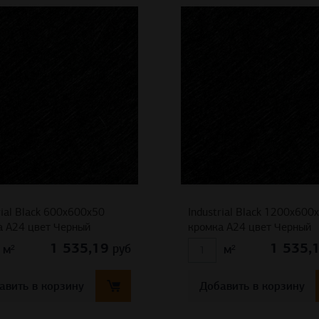
rial Black 600x600x50
Industrial Black 1200x600
а A24 цвет Черный
кромка A24 цвет Черный
1 535,19
1 535,
руб
м²
м²
авить в корзину
Добавить в корзину