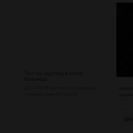
Тест на акустику в холле
больницы
ДО и ПОСЛЕ монтажа потолочных и
Indust
стеновых панелей Ecophon
кромк
Доб