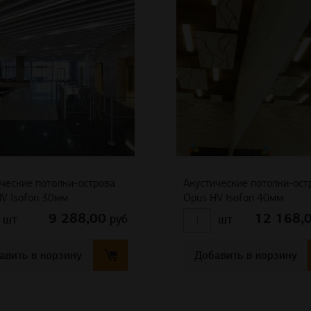
ческие потолки-острова
Акустические потолки-ост
V Isofon 30мм
Opus HV Isofon 40мм
9 288,00
12 168,
руб
шт
шт
авить в корзину
Добавить в корзину