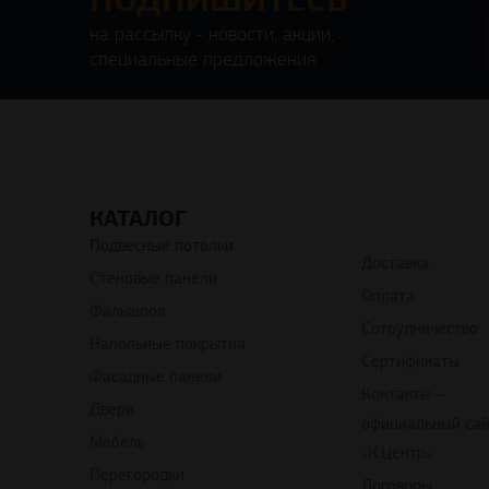
ПОДПИШИТЕСЬ
на рассылку - новости, акции,
специальные предложения
КАТАЛОГ
Подвесные потолки
Доставка
Стеновые панели
Оплата
Фальшпол
Сотрудничество
Напольные покрытия
Сертификаты
Фасадные панели
Контакты –
Двери
официальный са
Мебель
«К.Центр»
Перегородки
Договоры