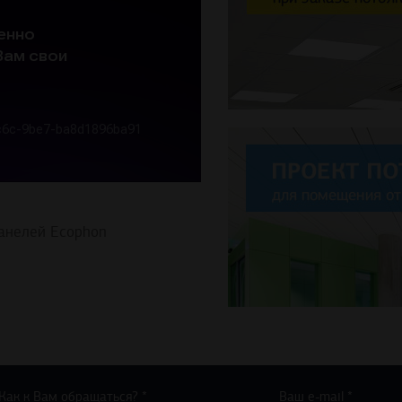
анелей Ecophon
Как к Вам обращаться? *
Ваш e-mail *