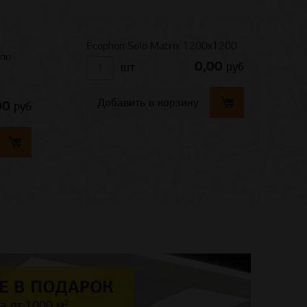
Ecophon Solo Matrix 1200x1200
E
 по
0,00
руб
шт
Добавить в корзину
00
руб