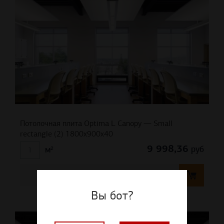
Потолочная плита Optima L Canopy — Small
rectangle (2) 1800x900x40
9 998,36
руб
м²
Добавить в корзину
Вы бот?