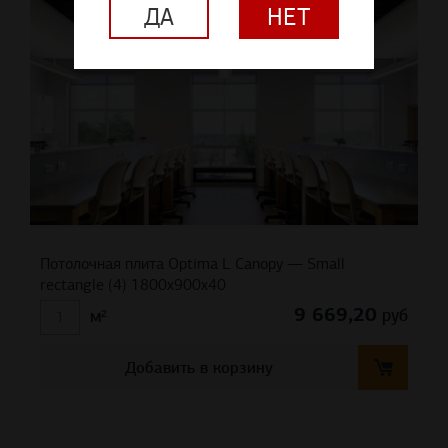
ДА
НЕТ
Потолочная плита Optima L Canopy — Small
rectangle (4) 1800x900x40
9 669,20
руб
м²
Добавить в корзину