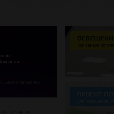
анелей Ecophon