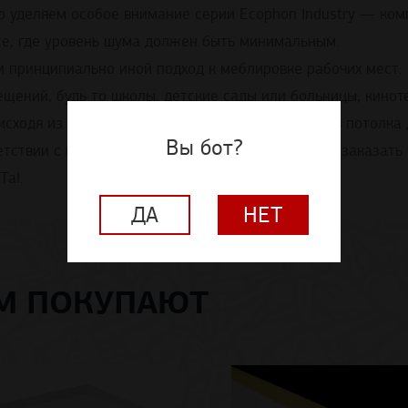
но уделяем особое внимание серии Ecophon Industry — к
e, где уровень шума должен быть минимальным.
и принципиально иной подход к меблировке рабочих мест.
щений, будь то школы, детские сады или больницы, кинот
исходя из дизайна помещения и с учетом свойств потолка
Вы бот?
етствии с вашими вкусами. Вы можете выбрать и заказать
Tal.
ДА
НЕТ
ОМ ПОКУПАЮТ