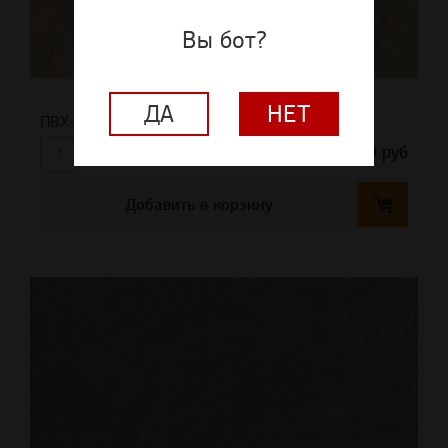
Вы бот?
ДА
НЕТ
ПВХ-плитка FineFloor Matrix (плетение)
3 089,00
руб
шт
Добавить в корзину