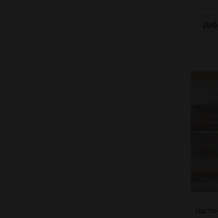
Доб
Настен