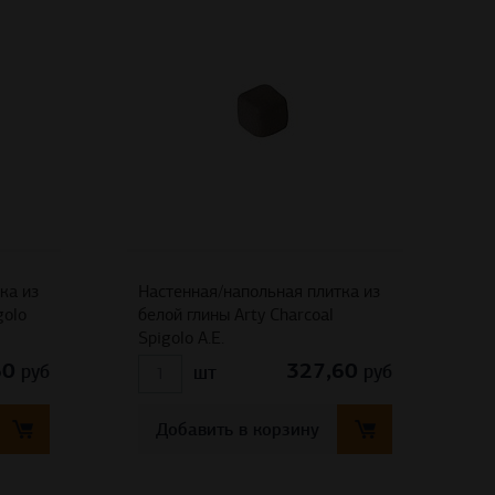
ка из
Настенная/напольная плитка из
golo
белой глины Arty Charcoal
Spigolo A.E.
60
327,60
руб
руб
шт
Добавить в корзину