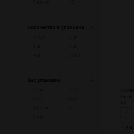
Рисунок
3D
Количество в упаковке
10 шт
2 шт
1 шт
6 шт
4 шт
50 шт
Вес упаковки
9,6 кг
21,2 кг
Настен
белой 
0,22 кг
0,05 кг
A.E.
18,16 кг
8 кг
9,4 кг
Доб