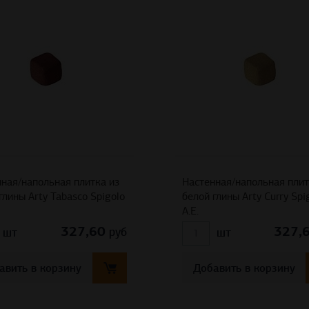
ная/напольная плитка из
Настенная/напольная плит
глины Arty Tabasco Spigolo
белой глины Arty Curry Spi
A.E.
327,60
327,
руб
шт
шт
авить в корзину
Добавить в корзину