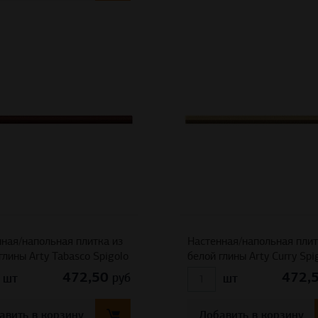
ная/напольная плитка из
Настенная/напольная плит
глины Arty Tabasco Spigolo
белой глины Arty Curry Spi
472,50
472,
руб
шт
шт
авить в корзину
Добавить в корзину