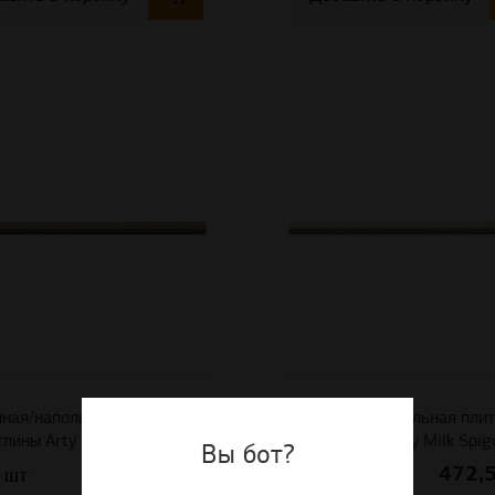
ная/напольная плитка из
Настенная/напольная плит
глины Arty Malt Spigolo
белой глины Arty Milk Spig
Вы бот?
472,50
472,
руб
шт
шт