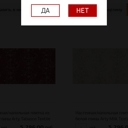
ДА
НЕТ
авить в корзину
Добавить в корзину
ная/напольная плитка из
Настенная/напольная плит
глины Arty Tabasco Textile
белой глины Arty Milk Texti
5 796,00
5 796,
руб
шт
шт