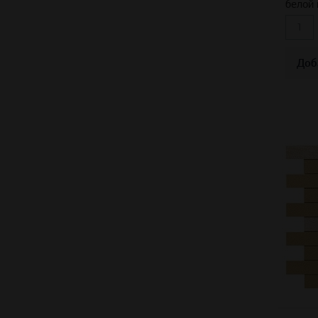
белой 
Доб