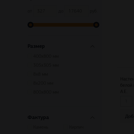
от
до
руб.
Размер
400х800 мм
305х305 мм
8х8 мм
Настен
8х200 мм
белой 
A.E.
800х800 мм
Доб
Фактура
Камень
Кирпич