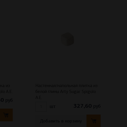
ка из
Настенная/напольная плитка из
lo A.E.
белой глины Arty Sugar Spigolo
A.E.
60
руб
327,60
руб
шт
Добавить в корзину