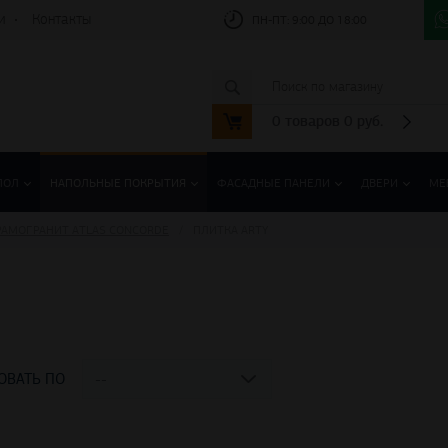
и
Контакты
ПН-ПТ:
9:00 ДО 18:00
0
товаров
0
руб.
ПОЛ
НАПОЛЬНЫЕ ПОКРЫТИЯ
ФАСАДНЫЕ ПАНЕЛИ
ДВЕРИ
МЕ
РАМОГРАНИТ ATLAS CONCORDE
ПЛИТКА ARTY
ОВАТЬ ПО
--