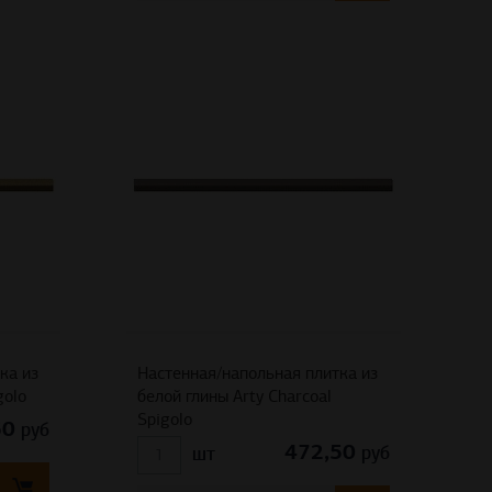
ка из
Настенная/напольная плитка из
golo
белой глины Arty Charcoal
Spigolo
50
руб
472,50
руб
шт