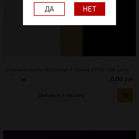
ДА
НЕТ
Стеновые панели Akusto Wall A /Texona 2700x1200 Garlic
0,00
руб
м²
Добавить в корзину