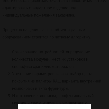
многих поставщиков заключается в гибкости: мы готовы
адаптировать стандартное изделие под
индивидуальные пожелания заказчика.
Процесс оснащения вашего объекта данным
оборудованием строится по четкому алгоритму:
Согласование потребностей: определение
количества модулей, мест их установки и
специфики хранимых материалов.
Уточнение параметров заказа: выбор цвета
покрытия из палитры RAL, варианта внутренней
компоновки и типа фурнитуры.
Изготовление, доставка, профессиональный
монтаж и сдача изделия в эксплуатацию.