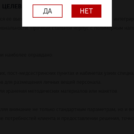
И ЦЕЛЕВЫЕ ПОМЕЩЕНИЯ
ДА
НЕТ
ся ее высота 1650 мм, что позволяет эффективно интегри
иональности. Прочный стальной корпус с полимерным нап
и наиболее оправдано:
х, пост-медсестринских пунктах и кабинетах узких специа
в для размещения личных вещей персонала.
ля хранения методических материалов или макетов.
деляя внимание не только стандартным параметрам, но и 
е потребностей клиента и предоставлении решения, точн