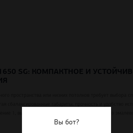
650 SG: КОМПАКТНОЕ И УСТОЙЧИВ
ИЯ
нного пространства или низких потолков требует выбора 
агая сбалансированные габариты, прочность и удобство ис
ние 1, высоту 1650 мм и наличие износостойкого эмалево
Вы бот?