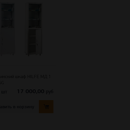
инский шкаф HILFE МД 1
SG
17 000,00
руб
шт
авить в корзину