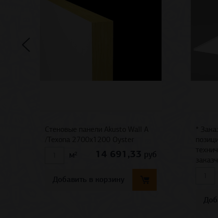
Стеновые панели Akusto Wall A
* Зака
/Texona 2700x1200 Oyster
позици
техни
14 691,33
руб
м²
заказч
Добавить в корзину
Доб