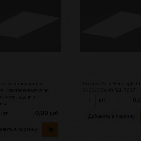
зная нестандартная
Ecophon Solo "Rectangle СС
я. Изготавливается по
2400x600x40 RAL 7047
ческому заданию
0,
шт
ика.
0,00
руб
шт
Добавить в корзину
авить в корзину