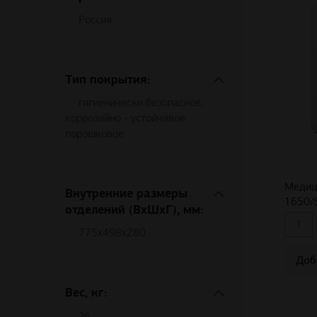
Россия
Тип покрытия:
гигиенически безопасное,
коррозийно - устойчивое
порошковое
Медиц
Внутренние размеры
1650/
отделений (ВхШхГ), мм:
775x498x280
Доб
Вес, кг:
26