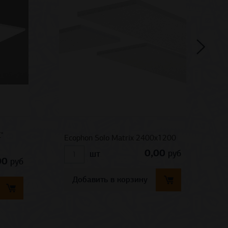
"
С
Ecophon Solo Matrix 2400x1200
/
0,00
руб
шт
00
руб
Добавить в корзину