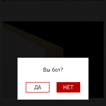
Вы бот?
ДА
НЕТ