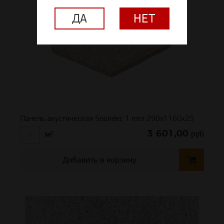
ДА
НЕТ
Панель акустическая Soundec 1 mm 290х1160х25
3 601,00
руб
м²
Добавить в корзину