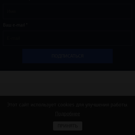
Ваш e-mail *
Этот сайт использует cookies для улучшения работы.
Доставка
Проектирование
Подробнее
Оплата
Видео
ПРИНЯТЬ
Сотрудничество
Акции от «К.Центр» -
строительные товары для