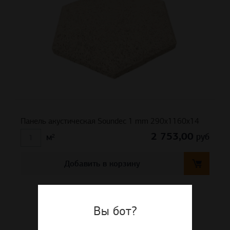
Панель акустическая Soundec 1 mm 290х1160х14
2 753,00
руб
м²
Добавить в корзину
Вы бот?