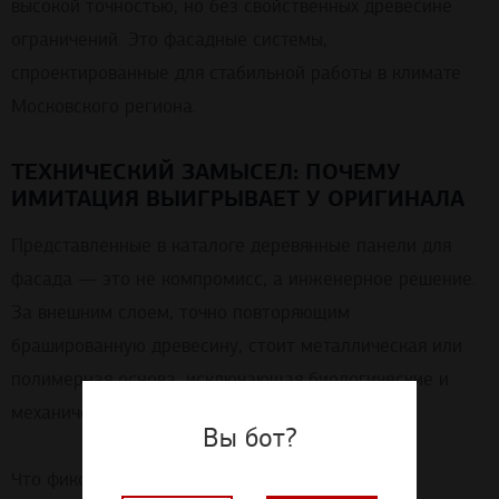
высокой точностью, но без свойственных древесине
ограничений. Это фасадные системы,
спроектированные для стабильной работы в климате
Московского региона.
ТЕХНИЧЕСКИЙ ЗАМЫСЕЛ: ПОЧЕМУ
ИМИТАЦИЯ ВЫИГРЫВАЕТ У ОРИГИНАЛА
Представленные в каталоге деревянные панели для
фасада — это не компромисс, а инженерное решение.
За внешним слоем, точно повторяющим
брашированную древесину, стоит металлическая или
полимерная основа, исключающая биологические и
механические риски.
Вы бот?
Что фиксируют протоколы испытаний: