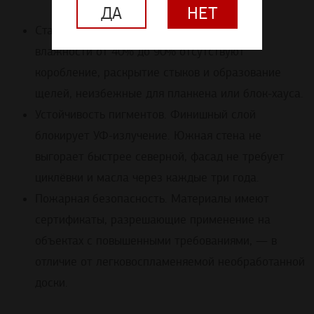
ДА
НЕТ
Стабильность геометрии. При амплитуде
влажности от 40% до 90% отсутствуют
коробление, раскрытие стыков и образование
щелей, неизбежные для планкена или блок-хауса.
Устойчивость пигментов. Финишный слой
блокирует УФ-излучение. Южная стена не
выгорает быстрее северной, фасад не требует
циклёвки и масла через каждые три года.
Пожарная безопасность. Материалы имеют
сертификаты, разрешающие применение на
объектах с повышенными требованиями, — в
отличие от легковоспламеняемой необработанной
доски.