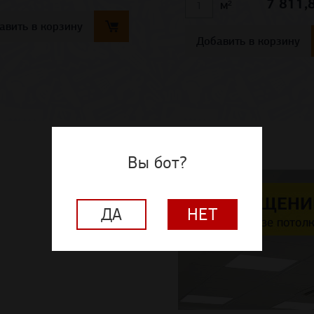
7 811,
м²
авить в корзину
Добавить в корзину
Вы бот?
ДА
НЕТ