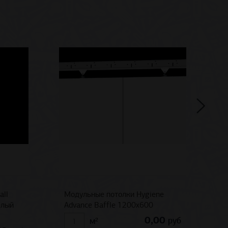
all
Модульные потолки Hygiene
С
елый
Advance Baffle 1200x600
/
0,00
руб
м²