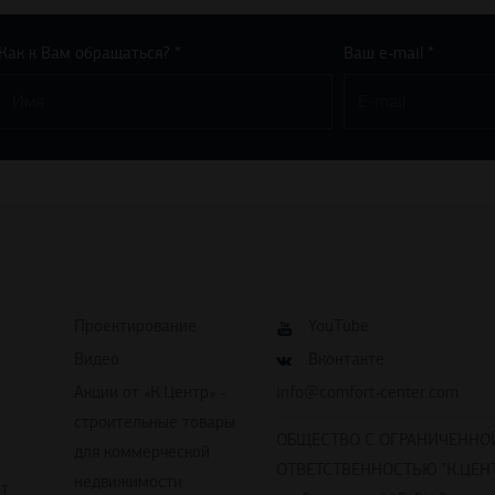
Как к Вам обращаться? *
Ваш e-mail *
Проектирование
YouTube
Видео
Вконтакте
Акции от «К.Центр» -
info@comfort-center.com
строительные товары
ОБЩЕСТВО С ОГРАНИЧЕННО
для коммерческой
ОТВЕТСТВЕННОСТЬЮ "К.ЦЕНТ
недвижимости
йт