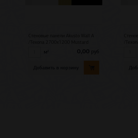
Стеновые панели Akusto Wall A
Стенов
/Texona 2700x1200 Mustard
/Texo
0,00
руб
м²
Добавить в корзину
Доб