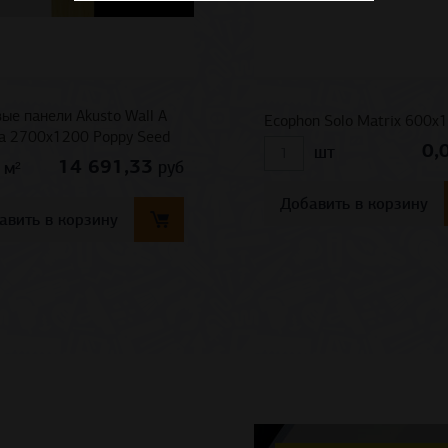
ые панели Akusto Wall A
Ecophon Solo Matrix 600x
na 2700x1200 Poppy Seed
0,
шт
14 691,33
руб
м²
Добавить в корзину
авить в корзину