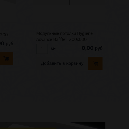
Модульные потолки Hygiene
*
1200
Advance Baffle 1200x600
п
00
руб
т
0,00
руб
м²
з
Добавить в корзину