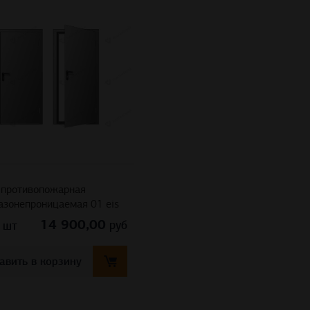
 противопожарная
азонепроницаемая 01 eis
14 900,00
руб
шт
авить в корзину