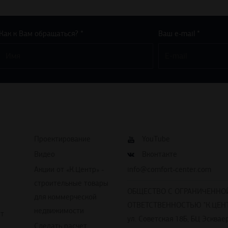
Как к Вам обращаться? *
Ваш e-mail *
Проектирование
YouTube
Видео
Вконтакте
Акции от «К.Центр» -
info@comfort-center.com
строительные товары
ОБЩЕСТВО С ОГРАНИЧЕННО
для коммерческой
ОТВЕТСТВЕННОСТЬЮ "К.ЦЕНТ
недвижимости
йт
ул. Советская 18Б, БЦ Эскваер
Сделать расчет