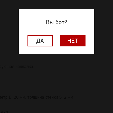
Вы бот?
ДА
НЕТ
ирующая накладка.
метр D=20 мм, толщина стенки S=2 мм
16×2