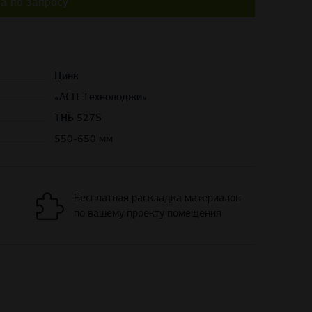
а по запросу
Цинк
«АСП-Технолоджи»
THБ 527S
550-650 мм
Бесплатная раскладка материалов
по вашему проекту помещения