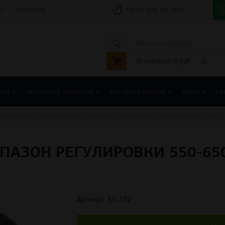
и
Контакты
ПН-ПТ:
9:00 ДО 18:00
0
товаров
0
руб.
ПОЛ
НАПОЛЬНЫЕ ПОКРЫТИЯ
ФАСАДНЫЕ ПАНЕЛИ
ДВЕРИ
МЕ
КА РОК600БS (ДИАПАЗОН РЕГУЛИРОВКИ 550-650 ММ) СТОЙКА НИЖНЯЯ THБ 527
АПАЗОН РЕГУЛИРОВКИ 550-65
Артикул: SS-732