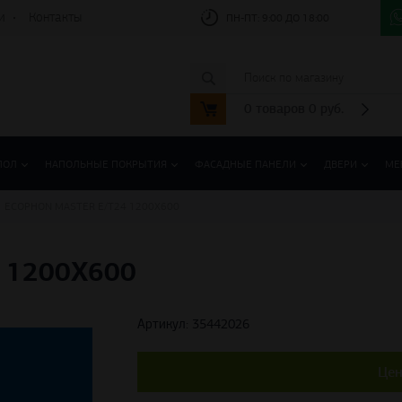
и
Контакты
ПН-ПТ:
9:00 ДО 18:00
0
товаров
0
руб.
ПОЛ
НАПОЛЬНЫЕ ПОКРЫТИЯ
ФАСАДНЫЕ ПАНЕЛИ
ДВЕРИ
МЕ
ECOPHON MASTER E/T24 1200X600
 1200X600
Артикул: 35442026
Цен