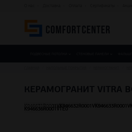
О нас
Доставка
Оплата
Сертификаты
Акци
ПОДВЕСНЫЕ ПОТОЛКИ
СТЕНОВЫЕ ПАНЕЛИ
ФАЛЬШ
ГЛАВНАЯ
НАПОЛЬНЫЕ ПОКРЫТИЯ
КЕРАМОГРАНИТ
КЕ
КЕРАМОГРАНИТ VITRA B
K946631R0001VTE0
K946632R0001VTE0
K946633R0001V
K946636R0001VTE0