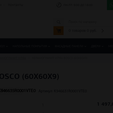
и
Контакты
ПН-ПТ:
9:00 ДО 18:00
0
товаров
0
руб.
ПОЛ
НАПОЛЬНЫЕ ПОКРЫТИЯ
ФАСАДНЫЕ ПАНЕЛИ
ДВЕРИ
МЕ
РАМОГРАНИТ VITRA
КЕРАМОГРАНИТ VITRA BOSCO (60Х60Х9)
OSCO (60Х60Х9)
TE0
K946635R0001VTE0
Артикул: K946631R0001VTE0
1 497,