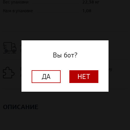
Кв.м в упаковке
1,08
Доставка по РФ
по выгодным тарифам
Вы бот?
Бесплатная раскладка материалов по вашему
проекту помещения
ДА
НЕТ
ОПИСАНИЕ